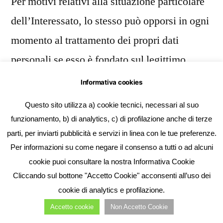
Per motivi relativi alla situazione particolare
dell’Interessato, lo stesso può opporsi in ogni
momento al trattamento dei propri dati
personali se esso è fondato sul legittimo
interesse o se avviene per attività di
Informativa cookies
promozione commerciale, inviando la
Questo sito utilizza a) cookie tecnici, necessari al suo
richiesta al Titolare all’indirizzo:
funzionamento, b) di analytics, c) di profilazione anche di terze
parti, per inviarti pubblicità e servizi in linea con le tue preferenze.
Per informazioni su come negare il consenso a tutti o ad alcuni
info@decorationgroup.it
cookie puoi consultare la nostra Informativa Cookie
Cliccando sul bottone "Accetto Cookie" acconsenti all’uso dei
Come esercitare i diritti
cookie di analytics e profilazione.
Accetto cookie
Non Accetto Cookie